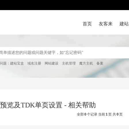
首页
友客来
建站
问题：
建站宝盒
域名注册
网站建设
主机管理
魔方主机
备案
预览及TDK单页设置 - 相关帮助
全部
0
个记录 当前
1
页 共
0
页